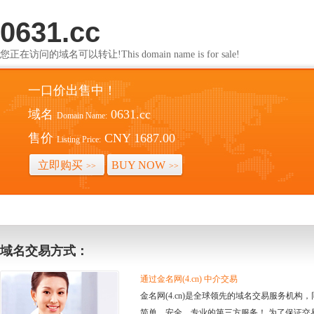
0631.cc
您正在访问的域名可以转让!This domain name is for sale!
一口价出售中！
域名
0631.cc
Domain Name:
售价
CNY 1687.00
Listing Price:
立即购买
BUY NOW
>>
>>
域名交易方式：
通过金名网(4.cn) 中介交易
金名网(4.cn)是全球领先的域名交易服务机
简单、安全、专业的第三方服务！ 为了保证交