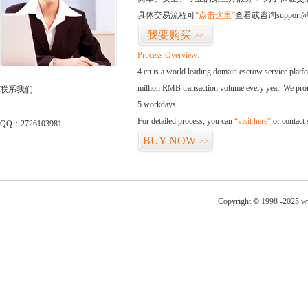
具体交易流程可
“点击这里”
查看或咨询support@
我要购买
>>
Process Overview:
4.cn is a world leading domain escrow service plat
million RMB transaction volume every year. We promi
联系我们
5 workdays.
For detailed process, you can
“visit here”
or contact
QQ：2726103981
BUY NOW
>>
Copyright © 1998 -2025 w